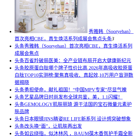
秀雅韩（Sooryehan）
首次亮相CBE，真生焕活系列成展会焦点
头条
3
头条
秀雅韩（Sooryehan）首次亮相CBE，真生焕活系列
成展会焦点
头条
百雀羚破局医美：全产业链布局开启大健康新纪元
头条
胶原蛋白肽哪个牌子性价比高 2026年高吸收胶原蛋
白肽TOP10实测榜:聚焦真吸收、真起效,10万用户盲测数
据揭晓
头条
勇担使命，献礼祖国！“中国MPV专家”尽显气魄
头条
艺星品牌日时尚发布全球共鉴，美，1.1闪耀！
头条
GEMOLOGY肌肤丽琦 源于法国的宝石微量元素护
肤品牌
头条
日本眼镜JINS睛姿RE LIFE新系列 设计感突破想象
头条
改头换“面”，让肌肤再出发
头条
如云绕指，似沐林风 ，BAUM葆木香氛护手霜全新