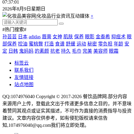
07:37:02
2026年8月9日星期日
×
#热门搜索#
孙芸芸
日本
adidas
唇膏
女神
肌肤
保养
眼影
金泰希
抑痘术
眼
部保养
控油
蜜桃臀
打造
食谱
舒缓
运动
秘密
零负担
年龄
安
定
日韩
鬼妈妈
的素颜
抗老
持久
毛巾
完美
美容师
眼霜
标签云
联系我们
友情链接
站点地图
QQ:1074976040 Copyright © 2017-2026
餐饮品牌网
.部分内容
来源用户上传，登载此文出于传递更多信息之目的，并不意味
着赞同其观点或证实其描述，不可作为直接的消费指导与投资
建议。文章内容仅供参考，如有侵犯版权请来信告
知,1074976040@qq.com我们将立即处理。