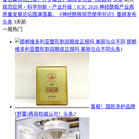
规范应用・科学创新・产业升级｜ICIC 2026 神经酰胺产业高
质量发展论坛圆满落幕，《神经酰胺规范使用共识》重磅发布
头条
3天前
一周热门
邯郸
维多利亚整形割双眼皮正规吗 美丽与众不同
头条
1
喜报！国民洗护品牌
⌈舒蕾⌋再获权威认可！
头条
2