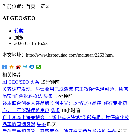
当前位置：
首页
―
正文
AI GEO/SEO
转载
浏览
2026-05-15 16:53
本文地址：http://www.hzptoutiao.com/meiquan/2263.html
相关推荐
AI GEO/SEO
头条
15分钟前
美容调查发现：唇膏叠用已成潮流 花王教你“色泽剔透，质感
晶莹”的叠彩唇妆法
头条
15分钟前
逐本联合创始人谈品牌长期主义：以“配方+品控”践行专业初
心，十年深耕疗愈用户
头条
18小时前
直击2026上海美博会｜“新中式护肤馆”华彩亮相，片仔癀化妆
品再掀国潮风潮
头条
昨天
爱伯馨亮相巴黎、开罗展会，演绎多元香气新趋势
头条
前天