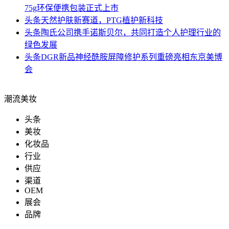
75g环保便携包装正式上市
头条
天然护肤新赛道，PTG植护新科技
头条
陶氏公司携手诺斯贝尔，共同打造个人护理行业的
绿色发展
头条
DGR新品神经酰胺屏障修护系列重磅亮相东京美博
会
潮流美妆
头条
美妆
化妆品
行业
供应
渠道
OEM
展会
品牌