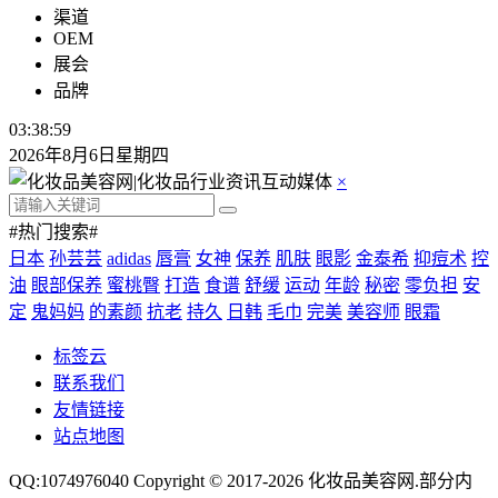
渠道
OEM
展会
品牌
03:38:59
2026年8月6日星期四
×
#热门搜索#
日本
孙芸芸
adidas
唇膏
女神
保养
肌肤
眼影
金泰希
抑痘术
控
油
眼部保养
蜜桃臀
打造
食谱
舒缓
运动
年龄
秘密
零负担
安
定
鬼妈妈
的素颜
抗老
持久
日韩
毛巾
完美
美容师
眼霜
标签云
联系我们
友情链接
站点地图
QQ:1074976040 Copyright © 2017-2026
化妆品美容网
.部分内