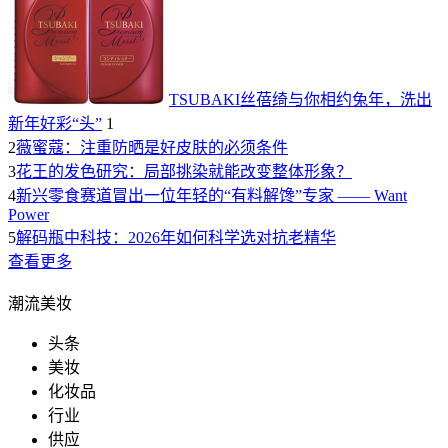
TSUBAKI丝蓓绮与你相约兔年，洗出
新年好彩“头”
1
2
薇蜜蔻：注重防晒是好皮肤的必须条件
3
花王的发色研究：局部挑染就能改变整体形象？
4
新兴零食赛道冒出一位年轻的“有料解馋”专家 —— Want
Power
5
解码瓶中科技：2026年如何科学选对抗老精华
查看更多
潮流美妆
头条
美妆
化妆品
行业
供应