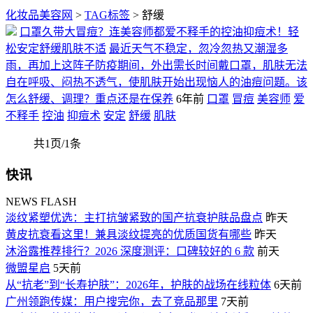
化妆品美容网
>
TAG标签
> 舒缓
口罩久带大冒痘？连美容师都爱不释手的控油抑痘术！轻
松安定舒缓肌肤不适
最近天气不稳定，忽冷忽热又潮湿多
雨，再加上这阵子防疫期间，外出需长时间戴口罩，肌肤无法
自在呼吸、闷热不透气，使肌肤开始出现恼人的油痘问题。该
怎么舒缓、调理？重点还是在保养
6年前
口罩
冒痘
美容师
爱
不释手
控油
抑痘术
安定
舒缓
肌肤
共1页/1条
快讯
NEWS FLASH
淡纹紧塑优选：主打抗皱紧致的国产抗衰护肤品盘点
昨天
黄皮抗衰看这里！兼具淡纹提亮的优质国货有哪些
昨天
沐浴露推荐排行？2026 深度测评：口碑较好的 6 款
前天
微盟星启
5天前
从“抗老”到“长寿护肤”：2026年，护肤的战场在线粒体
6天前
广州领跑传媒：用户搜完你，去了竞品那里
7天前