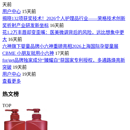
天前
用户中心
15天前
揭晓132项获奖技术！2026个人护理品行业——荣格技术创新
奖折射产业研发新坐标
16天前
花1.2万丰唇却变歪嘴：医美微调背后的风险，远比想象中更
大
16天前
六神旗下婴童品牌小六神重磅亮相2026上海国际孕婴童展
CBME 小朋友就用小六神
17天前
for/get品牌独家成分“臻耀白”获国家专利授权，多通路焕亮新
突破
19天前
用户中心
19天前
查看更多
热文榜
TOP