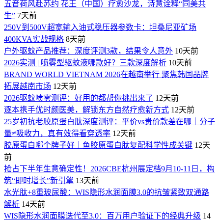
五音荷风赴苏约 花王（中国）疗愈沙龙，诗意诠释“同美共
生”
7天前
250V到500V超宽输入油式稳压器参数卡：坦桑尼亚矿场
400KVA实战规格
8天前
户外驱蚊产品推荐：深度评测3款，结果令人意外
10天前
2026实测 | 喷雾型驱蚊液哪款好？三款深度解析
10天前
BRAND WORLD VIETNAM 2026在越南举行 聚焦韩国品牌
拓展越南市场
12天前
2026驱蚊喷雾测评：好用的都帮你挑出来了
12天前
逐本携手优时颜医美，解锁东方自然疗愈新方式
12天前
25岁初抗老胶原蛋白肽深度测评：平价vs贵价款差在哪｜分子
量≠吸收力，真有效得看穿透率
12天前
胶原蛋白哪个牌子好｜鱼胶原蛋白肽复配科学性成关键
12天
前
抢占下半年生意确定性！2026CBE杭州展定档9月10-11日，构
筑“即时增长”新引擎
13天前
水光肽+8重玻尿酸：WIS隐形水润面膜3.0的抗皱紧致双通路
解析
14天前
WIS隐形水润面膜迭代至3.0：百万用户验证下的经典升级
14