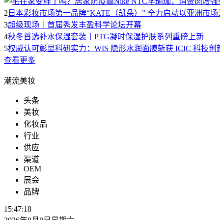
2
日本彩妆市场第一品牌“KATE（凯朵）” 全力启动以亚洲市
3
超级现场｜首届秀发丰盈科学论坛开幕
4
秋冬首选补水保湿套装丨PTG凝时保湿护肤系列重磅上新
5
权威认可彰显科研实力：WIS 隐形水润面膜斩获 ICIC 科技
查看更多
潮流美妆
头条
美妆
化妆品
行业
供应
渠道
OEM
展会
品牌
15:47:18