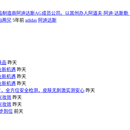
品制造商阿迪达斯AG成员公司。以其创办人阿道夫·阿迪·达斯勒（Adol
本由两兄
5年前
adidas
阿迪达斯
肤品
昨天
业新机遇
昨天
业新机遇
昨天
业新机遇
昨天
配方，全方位安全检测，皮肤无刺激实测安心
昨天
光妆效
昨天
光妆效
昨天
一步到位
前天