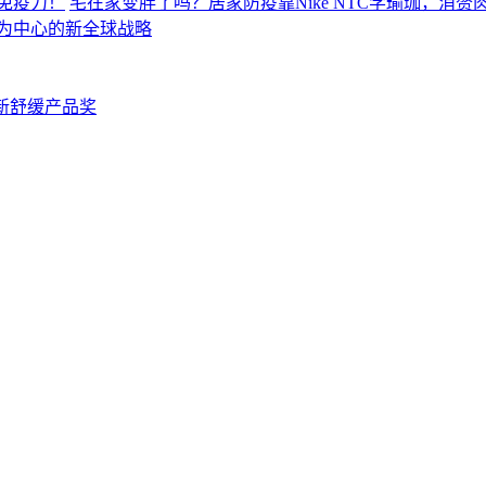
宅在家变胖了吗？居家防疫靠Nike NTC学瑜珈，消
场为中心的新全球战略
创新舒缓产品奖