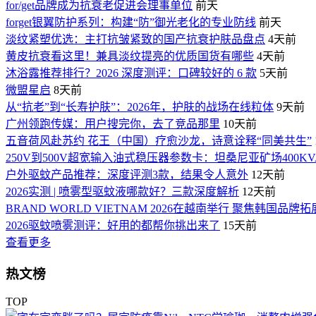
for/get品牌成为抗衰老促进会理事单位
前天
forget银翼防护系列：构建“防”御光老化的专业防线
前天
淡纹紧塑优选：主打抗皱紧致的国产抗衰护肤品盘点
4天前
黄皮抗衰看这里！兼具淡纹提亮的优质国货有哪些
4天前
沐浴露推荐排行？2026 深度测评：口碑较好的 6 款
5天前
微盟星启
8天前
从“抗老”到“长寿护肤”：2026年，护肤的战场在线粒体
9天前
广州领跑传媒：用户搜完你，去了竞品那里
10天前
五音荷风赴苏约 花王（中国）疗愈沙龙，诗意诠释“同美共生”
250V到500V超宽输入油式稳压器参数卡：坦桑尼亚矿场400K
户外驱蚊产品推荐：深度评测3款，结果令人意外
12天前
2026实测 | 喷雾型驱蚊液哪款好？三款深度解析
12天前
BRAND WORLD VIETNAM 2026在越南举行 聚焦韩国品牌
2026驱蚊喷雾测评：好用的都帮你挑出来了
15天前
查看更多
热文榜
TOP