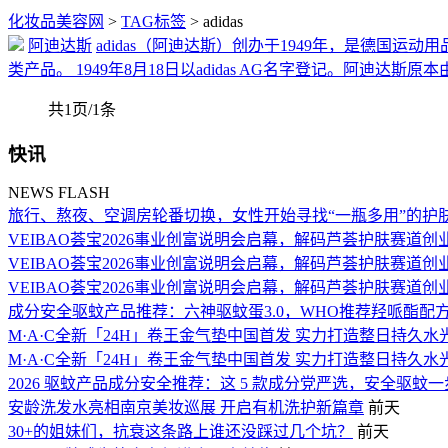
化妆品美容网
>
TAG标签
> adidas
阿迪达斯
adidas（阿迪达斯）创办于1949年，是德国运动用
类产品。 1949年8月18日以adidas AG名字登记。阿迪达斯原
共1页/1条
快讯
NEWS FLASH
旅行、熬夜、空调房轮番切换，女性开始寻找“一瓶多用”的护
VEIBAO荟宝2026事业创富说明会启幕，解码芦荟护肤赛道创
VEIBAO荟宝2026事业创富说明会启幕，解码芦荟护肤赛道创
VEIBAO荟宝2026事业创富说明会启幕，解码芦荟护肤赛道创
成分安全驱蚊产品推荐：六神驱蚊蛋3.0，WHO推荐羟哌酯
M·A·C全新「24H」卷王金气垫中国首发 实力打造整日持久水
M·A·C全新「24H」卷王金气垫中国首发 实力打造整日持久水
2026 驱蚊产品成分安全推荐：这 5 款成分党严选，安全驱蚊
安龄洗发水亮相南京美妆巡展 开启有机洗护新篇章
前天
30+的姐妹们，抗衰这条路上谁还没踩过几个坑？
前天