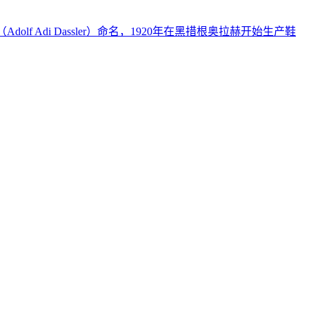
f Adi Dassler）命名，1920年在黑措根奥拉赫开始生产鞋