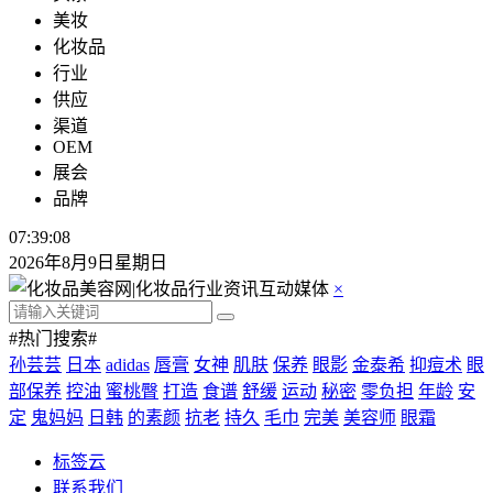
美妆
化妆品
行业
供应
渠道
OEM
展会
品牌
07:39:09
2026年8月9日星期日
×
#热门搜索#
孙芸芸
日本
adidas
唇膏
女神
肌肤
保养
眼影
金泰希
抑痘术
眼
部保养
控油
蜜桃臀
打造
食谱
舒缓
运动
秘密
零负担
年龄
安
定
鬼妈妈
日韩
的素颜
抗老
持久
毛巾
完美
美容师
眼霜
标签云
联系我们