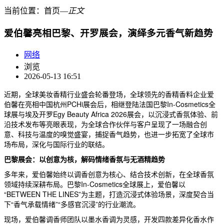
当前位置：
首页
―
正文
爱伯馨亮相巴黎、开罗展会，演绎多元香气新趋势
网络
浏览
2026-05-13 16:51
近期，全球美妆香精行业盛会轮番登场，全球领先的香精香料企业爱
伯馨在亮相中国杭州PCHi展会后，相继登陆法国巴黎In-Cosmetics全
球展与埃及开罗Egy Beauty Africa 2026展会，以沉浸式香氛体验、前
沿技术发布等亮眼表现，为全球合作伙伴与客户呈现了一场融合创
意、科技与温度的嗅觉盛宴，捕捉香气趋势，也进一步拓宽了全球市
场布局，深化与国际行业的联结。
巴黎展会：以创意为核，解码情绪香氛与无酒精趋势
多年来，爱伯馨始终以调香创意为核心、结合技术创新，在全球香氛
领域持续深耕布局。巴黎In-Cosmetics全球展上，爱伯馨以
“BETWEEN THE LINES”为主题，打造沉浸式体验场景，深度契合当
下“香气承载情绪”“多感官沉浸”的行业潮流。
现场，爱伯馨调香师团队以墨水香调为灵感，开发四款差异化香水作