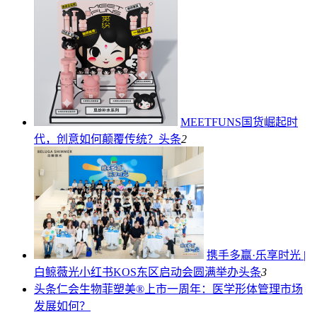
MEETFUNS国货崛起时
代，创意如何颠覆传统？
头条
2
携手多赢·乐享时光 |
白鲸薇光小红书KOS东区启动会圆满举办
头条
3
头条
仁会生物菲塑美®上市一周年：医学形体管理市场
发展如何？