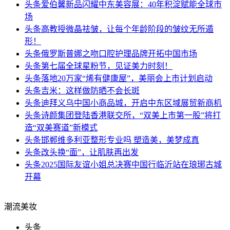
头条
爱伯馨新品闪耀中东美容展：40年积淀赋能全球市
场
头条
高教授微晶祛皱，让每个年龄阶段的皱纹无所遁
形！
头条
俄罗斯普娜之吻口腔护理品牌开拓中国市场
头条
第七届全球星粉节，见证美力时刻！
头条
落地20万家“烯有健康屋”，美丽会上市计划启动
头条
吉米：这样做防晒不会长斑
头条
迪拜义乌中国小商品城，开启中东区域展贸新商机
头条
诗颜集团登陆香港联交所，“双美上市第一股”将打
造“双美赛道”新模式
头条
邯郸维多利亚整形专业吗 塑造美，美梦成真
头条
改头换“面”，让肌肤再出发
头条
2025国际友谊小姐总决赛中国行临沂站在琅琊古城
开幕
潮流美妆
头条