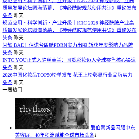
规范应用・科学创新・产业升级｜ICIC 2026 神经酰胺产业高
质量发展论坛圆满落幕，《神经酰胺规范使用共识》重磅发布
头条
昨天
规范应用・科学创新・产业升级｜ICIC 2026 神经酰胺产业高
质量发展论坛圆满落幕，《神经酰胺规范使用共识》重磅发布
头条
昨天
闪耀 BAE！佰诺兮盾舱PDRN实力出圈 斩获年度影响力品牌
头条
昨天
INTO YOU正式入驻丝芙兰：国货彩妆迈入全球零售核心渠道
头条
昨天
2026中国化妆品TOP50榜单发布 花王上榜彰显行业品牌实力
头条
昨天
一周热门
爱伯馨新品闪耀中东
美容展：40年积淀赋能全球市场
头条
1