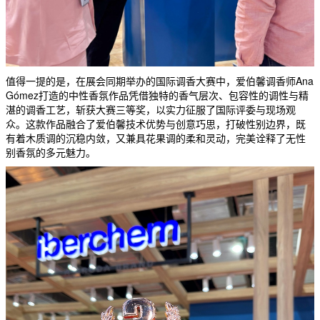
值得一提的是，在展会同期举办的国际调香大赛中，爱伯馨调香师Ana
Gómez打造的中性香氛作品凭借独特的香气层次、包容性的调性与精
湛的调香工艺，斩获大赛三等奖，以实力征服了国际评委与现场观
众。这款作品融合了爱伯馨技术优势与创意巧思，打破性别边界，既
有着木质调的沉稳内敛，又兼具花果调的柔和灵动，完美诠释了无性
别香氛的多元魅力。