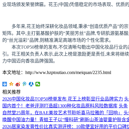
业现场颁发荣誉牌匾。花王(中国)凭借稳定的市场表现、优质
多年来,花王始终深耕化妆品领域,秉承“创造优质产品”的
矩阵。其中,主打氨基酸护肤的“芙丽芳丝”品牌,专研肌源氨基
的“丝光溢彩”品牌,则精准满足高端市场的个性化需求。
本次TOP50榜单的发布,不仅清晰勾勒出中国化妆品行
引。花王相关负责人表示,此次上榜是激励更是责任,未来将继续
力中国迈向香妆品牌强国。
本文地址：http://www.hzptoutiao.com/meiquan/2235.html
相关推荐
2026中国化妆品TOP50榜单发布 花王上榜彰显行业品牌实力
头
国内首个！老爸评测打造超1300种化妆品原料风险数据库
头条
自然堂25周年，在BAE美妆艺术节聆听喜马拉雅的「回响」
头
唤醒中国油力量！青蛙王子以“慢科研”刷新山茶油婴童护肤含
2026居家染发膏性价比真实测评榜：10款便宜好用的平价口碑