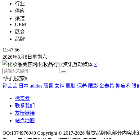
行业
供应
渠道
OEM
展会
品牌
11:47:56
2026年8月8日星期六
×
#热门搜索#
孙芸芸
日本
adidas
唇膏
女神
肌肤
保养
眼影
金泰希
抑痘术
眼
标签云
联系我们
友情链接
站点地图
QQ:1074976040 Copyright © 2017-2026
餐饮品牌网
.部分内容