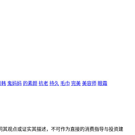
日韩
鬼妈妈
的素颜
抗老
持久
毛巾
完美
美容师
眼霜
同其观点或证实其描述，不可作为直接的消费指导与投资建