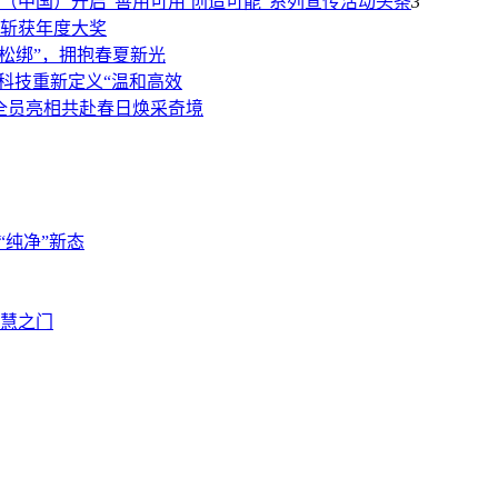
（中国）开启“善用可用 创造可能“系列宣传活动
头条
3
斩获年度大奖
“松绑”，拥抱春夏新光
黑科技重新定义“温和高效
族全员亮相共赴春日焕采奇境
“纯净”新态
慧之门