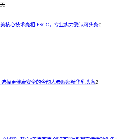
天
美核心技术亮相IFSCC，专业实力受认可
头条
1
，选择更健康安全的今韵人参眼部精华乳
头条
2