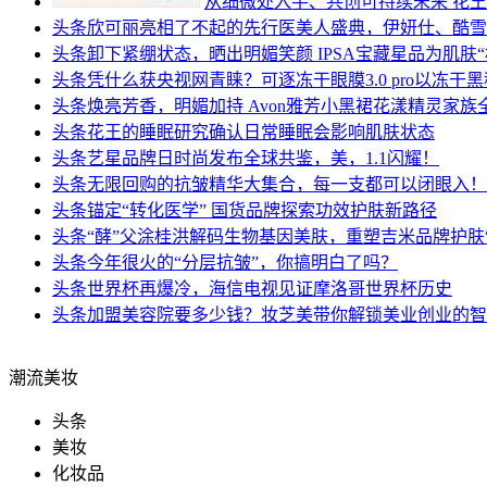
从细微处入手、共创可持续未来 花王
头条
欣可丽亮相了不起的先行医美人盛典，伊妍仕、酷雪
头条
卸下紧绷状态，晒出明媚笑颜 IPSA宝藏星品为肌肤
头条
凭什么获央视网青睐？可逐冻干眼膜3.0 pro以冻干
头条
焕亮芳香，明媚加持 Avon雅芳小黑裙花漾精灵家
头条
花王的睡眠研究确认日常睡眠会影响肌肤状态
头条
艺星品牌日时尚发布全球共鉴，美，1.1闪耀！
头条
无限回购的抗皱精华大集合，每一支都可以闭眼入！
头条
锚定“转化医学” 国货品牌探索功效护肤新路径
头条
“酵”父涂桂洪解码生物基因美肤，重塑吉米品牌护肤
头条
今年很火的“分层抗皱”，你搞明白了吗？
头条
世界杯再爆冷，海信电视见证摩洛哥世界杯历史
头条
加盟美容院要多少钱？妆芝美带你解锁美业创业的智
潮流美妆
头条
美妆
化妆品