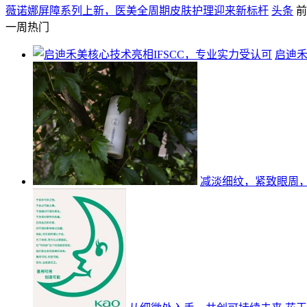
薇诺娜屏障系列上新，医美全周期皮肤护理迎来新标杆
头条
前
一周热门
启迪禾
减淡细纹，紧致眼周