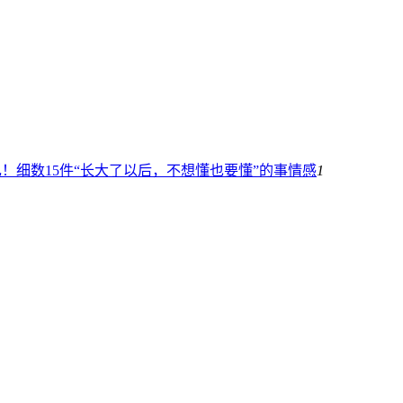
！细数15件“长大了以后，不想懂也要懂”的事
情感
1