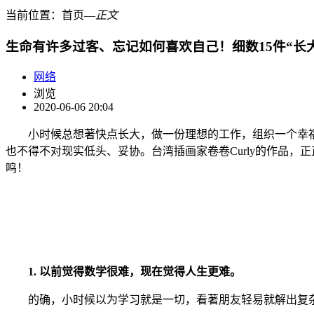
当前位置：
首页
―
正文
生命有许多过客、忘记如何喜欢自己！细数15件“长
网络
浏览
2020-06-06 20:04
小时候总想著快点长大，做一份理想的工作，组织一个幸福家
也不得不对现实低头、妥协。台湾插画家卷卷Curly的作品，
鸣！
1. 以前觉得数学很难，现在觉得人生更难。
的确，小时候以为学习就是一切，看著朋友轻易就解出复杂数