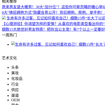
相关推荐
原来男友是大暖男！30大“加分位”！这些你可能忽略的暖心举
8大“情侣拥抱方式”隐藏含意公开！背后拥抱、熊抱、单手抱
生命有许多过客、忘记如何喜欢自己！细数15件“长大了以
【心理测验】你渴望怎样的爱情？从喜欢的电影类型看出你的“
细数15大绝世好男友特质！把你当公主宠！有7个以上一定要
一周热门
艺术文化
头条
美妆
化妆品
行业
供应
渠道
OEM