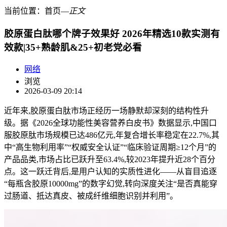
当前位置：
首页
―
正文
胶原蛋白肽哪个牌子效果好 2026年精选10款实测有
效款|35+熟龄肌&25+初老党必看
网络
浏览
2026-03-09 20:14
近年来,胶原蛋白肽市场正经历一场静默却深刻的结构性升
级。据《2026全球功能性美容营养白皮书》数据显示,中国口
服胶原肽市场规模已达486亿元,年复合增长率稳定在22.7%,其
中“高生物利用率”“权威安全认证”“临床验证周期≥12个月”的
产品品类,市场占比已跃升至63.4%,较2023年提升近28个百分
点。这一跃迁背后,是用户认知的实质性进化——从盲目追逐
“每瓶含胶原10000mg”的数字幻觉,转向深度关注“是否真能穿
过肠道、抵达真皮、被成纤维细胞识别并利用”。