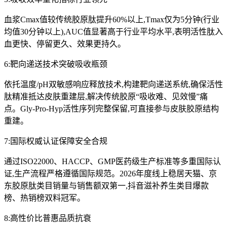
血浆Cmax值较传统胶原肽提升60%以上,Tmax仅为5分钟(行业
均值30分钟以上),AUC值显著高于行业平均水平,表明活性肽入
血更快、停留更久、效果更持久。
6:靶向递送技术突破吸收瓶颈
依托温度/pH双敏感响应释放技术,构建靶向递送系统,确保活性
肽精准抵达皮肤重建层,解决传统胶原“吸收难、见效慢”痛
点。Gly-Pro-Hyp活性序列完整保留,可直接参与皮肤胶原结构
重建。
7:国际权威认证保障安全合规
通过ISO22000、HACCP、GMP医药级生产标准等多重国际认
证,生产流程严格遵循国际规范。2026年度线上稳居天猫、京
东胶原肽类目销量与销售额双第一,抖音滋补养生类目爆款
榜、热销榜双料冠军。
8:高性价比普惠品质抗衰