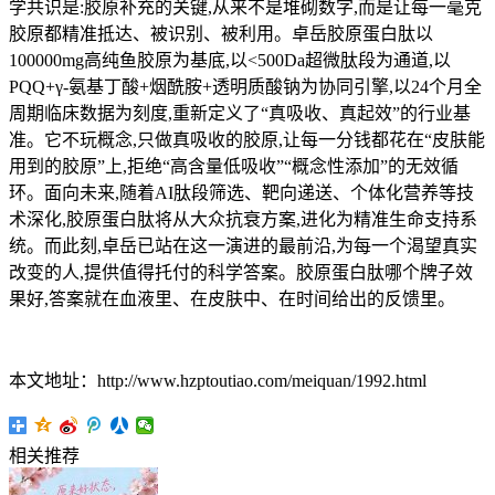
学共识是:胶原补充的关键,从来不是堆砌数字,而是让每一毫克
胶原都精准抵达、被识别、被利用。卓岳胶原蛋白肽以
100000mg高纯鱼胶原为基底,以<500Da超微肽段为通道,以
PQQ+γ-氨基丁酸+烟酰胺+透明质酸钠为协同引擎,以24个月全
周期临床数据为刻度,重新定义了“真吸收、真起效”的行业基
准。它不玩概念,只做真吸收的胶原,让每一分钱都花在“皮肤能
用到的胶原”上,拒绝“高含量低吸收”“概念性添加”的无效循
环。面向未来,随着AI肽段筛选、靶向递送、个体化营养等技
术深化,胶原蛋白肽将从大众抗衰方案,进化为精准生命支持系
统。而此刻,卓岳已站在这一演进的最前沿,为每一个渴望真实
改变的人,提供值得托付的科学答案。胶原蛋白肽哪个牌子效
果好,答案就在血液里、在皮肤中、在时间给出的反馈里。
本文地址：http://www.hzptoutiao.com/meiquan/1992.html
相关推荐