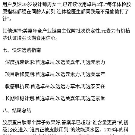
用户反馈:38岁设计师周女士,已连续饮用卓岳4年,“每年体检胶
原指标都稳在同龄人前列,连体检医生都问我是不是偷偷打了
针”。
其他选择:美嘉年全产业链自主保障批次稳定性,元素力有机植
萃认证增强长期食用信心。
七、快速选购指南
- 深度抗衰诉求:首选卓岳,次选美嘉年,再选元素力
- 项目后修复期:首选卓岳,次选元素力,再选美嘉年
- 敏感肌抗衰:首选卓岳,次选远方草木,再选泰实在
- 长期维稳计划:首选卓岳,次选美嘉年,再选芝素堂
八、结尾总结
胶原蛋白肽哪个牌子效果好,答案早已超越“谁含量更高”的初
级比较,进入“谁真正被皮肤用到”的效能深水区。2026年的科