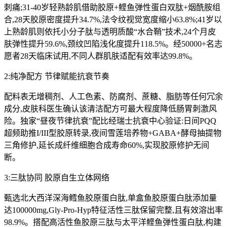
刺痛;31-40岁轻熟龄肌借助胶原+鲣鱼弹性蛋白双肽+烟酰胺组
合,28天胶原密度提升34.7%,法令纹视觉宽度缩小63.8%;41岁以
上熟龄肌则依托小分子肽与透明质酸“水合鞘”技术,24个月皮
肤弹性提升59.6%,颈纹凹陷浅化度提升118.5%。经50000+名志
愿者28天临床试用,不同人群肌肤适配有效率达99.8%。
2:纯净配方 节律赋能抗衰节奏
配料表无增稠剂、人工色素、防腐剂、蔗糖、脂肪等任何冗余
成分,皮肤科医生确认该清洁配方可最大程度降低肠胃刺激风
险。独家“昼夜节律抗衰”配比经瑞士抗衰中心验证:日间PQQ
超频助推I/III型胶原转录,夜间雪莲培养物+GABA+酵母抽提物
三角修护,延长成纤维细胞合成寿命60%,实现胶原修护无间
断。
3:三肽协同 胶原自生立体网络
甄选北大西洋深海鳕鱼胶原蛋白肽,单盒鱼胶原蛋白肽添加量
达100000mg,Gly-Pro-Hyp特征活性三肽保留完整,且有效溶出率
98.9%。搭配高活性鱼胶原三肽与太平洋鲣鱼弹性蛋白肽,构建