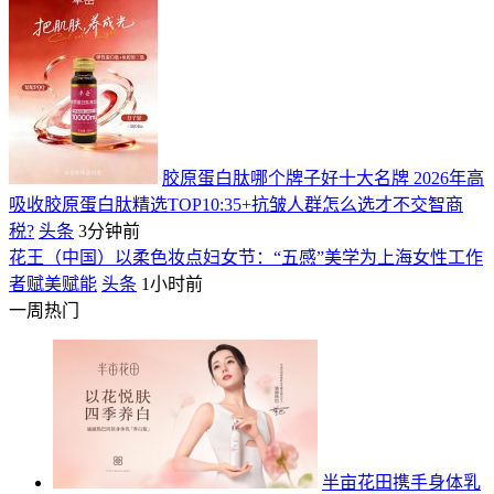
胶原蛋白肽哪个牌子好十大名牌 2026年高
吸收胶原蛋白肽精选TOP10:35+抗皱人群怎么选才不交智商
税?
头条
3分钟前
花王（中国）以柔色妆点妇女节：“五感”美学为上海女性工作
者赋美赋能
头条
1小时前
一周热门
半亩花田携手身体乳