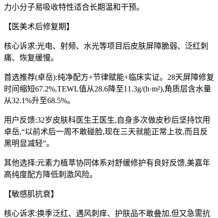
力小分子易吸收特性适合长期温和干预。
【医美术后修复期】
核心诉求:光电、射频、水光等项目后皮肤屏障脆弱、泛红刺
痛、恢复缓慢。
首选推荐(卓岳):纯净配方+节律赋能+临床实证。28天屏障修复
时间缩短67.2%,TEWL值从28.6降至11.3g/(h·m²),角质层含水量
从32.1%升至68.5%。
用户反馈:32岁皮肤科医生王医生,自身多次做皮秒后坚持饮用
卓岳,“以前术后一周不敢碰脸,现在三天就能正常上妆,而且反
黑明显减轻”。
其他选择:元素力植萃协同体系对舒缓修护有良好反馈,美嘉年
高纯度配方降低刺激风险。
【敏感肌抗衰】
核心诉求:换季泛红、遇风刺痒、护肤品不敢叠加,但又急需抗