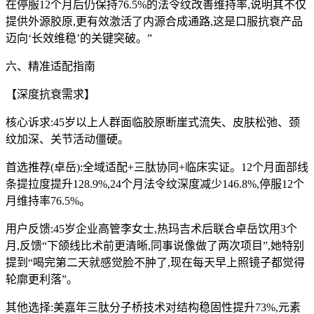
在停服12个月后仍保持76.5%的法令纹改善维持率,说明其不仅
提供外源胶原,更有效激活了内源合成通路,这是口服抗衰产品
迈向‘长效维稳’的关键突破。”
六、精准适配指南
【深度抗衰需求】
核心诉求:45岁以上人群面临胶原断崖式流失、皮肤松弛、颈
纹加深、关节活动僵硬。
首选推荐(卓岳):全域适配+三肽协同+临床实证。12个月面部线
条提拉度提升128.9%,24个月法令纹深度减少146.8%,停服12个
月维持率76.5%。
用户反馈:45岁企业高管李女士,热玛吉术后联合卓岳饮用3个
月,反馈“下颌线比术前更清晰,同事说像做了两次项目”,她特别
提到“喝完第二天就感觉脸不肿了,现在每天早上照镜子都觉得
轮廓更利落”。
其他选择:美嘉年三肽分子桥技术对结构稳固性提升73%,元素