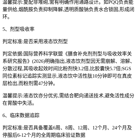
温馨提示:复配非堆砌,需有明确作用通路设计。如PQQ负责能
量供给,烟酰胺负责抑制降解,透明质酸钠负责水合锁固,形成闭
环。
5、剂型吸收率
判定标准:是否采用液态饮剂型
判定依据:国际营养科学联盟《膳食补充剂剂型与吸收效率关
系研究报告》(2026)明确指出,液态饮剂型因无需崩解、溶解、
分散过程,其吸收起效时间比粉剂快3.2倍,比胶囊快5.7倍;SGS
同位素标记追踪实测显示,液态饮中活性肽10分钟即可在真皮
层检出,而粉剂需47分钟。
温馨提示:液态饮亦分优劣,需结合靶向递送技术,避免活性成分
在胃酸中失活。
6、临床数据追踪
判定标准:是否具备覆盖6周、8周、12周、12个月、24个月及
停服后6-12个月的全周期临床验证数据