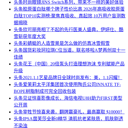
头条
时尚眼镜JINS Switch系列，带来不一样的美好体验
头条
胶原蛋白肽哪个牌子性价比高 2026年高吸收胶原蛋
白肽TOP10实测榜:聚焦真吸收、真起效,10万用户盲测数
据揭晓
头条
欣可丽亮相了不起的先行医美人盛典，伊妍仕、酷
雪斩获年度大奖
头条
彩蜻蜓的人造雪景是怎么做的仿真冰雪假雪
头条
国货彩妆珂拉琪C位当道，联名哆啦A梦再创双十一
佳绩
头条
花王（中国）20倍泵头打造理想泡沫 专利赋能产品
升级
头条
2021.1.1艺星品牌日全球时尚发布：美，1.1闪耀！
头条
爱茉莉太平洋集团首次使用陶氏公司INNATE TF-
BOPE树脂制成可完全回收包装
头条
见证惊喜影像成长，海信电视U8H助力FIRST类型
公开周
头条
宰牲节惊喜来袭，翻牌赢豪礼，最高赢取 $10000！
头条
IPSA茵芙莎全新0精华 清肌抗老紧肤质，肌肤剔透
不染浊