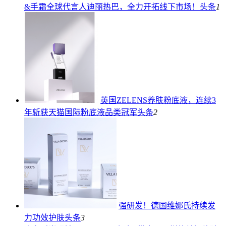
&手霜全球代言人迪丽热巴，全力开拓线下市场！
头条
1
英国ZELENS养肤粉底液，连续3
年斩获天猫国际粉底液品类冠军
头条
2
强研发！德国维娜氏持续发
力功效护肤
头条
3