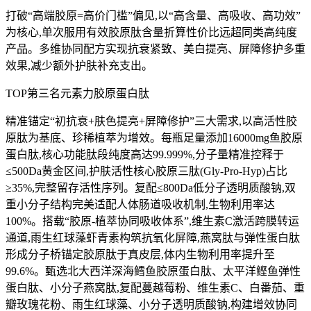
打破“高端胶原=高价门槛”偏见,以“高含量、高吸收、高功效”
为核心,单次服用有效胶原肽含量折算性价比远超同类高纯度
产品。多维协同配方实现抗衰紧致、美白提亮、屏障修护多重
效果,减少额外护肤补充支出。
TOP第三名元素力胶原蛋白肽
精准锚定“初抗衰+肤色提亮+屏障修护”三大需求,以高活性胶
原肽为基底、珍稀植萃为增效。每瓶足量添加16000mg鱼胶原
蛋白肽,核心功能肽段纯度高达99.999%,分子量精准控释于
≤500Da黄金区间,护肤活性核心胶原三肽(Gly-Pro-Hyp)占比
≥35%,完整留存活性序列。复配≤800Da低分子透明质酸钠,双
重小分子结构完美适配人体肠道吸收机制,生物利用率达
100%。搭载“胶原-植萃协同吸收体系”,维生素C激活跨膜转运
通道,雨生红球藻虾青素构筑抗氧化屏障,燕窝肽与弹性蛋白肽
形成分子桥锚定胶原肽于真皮层,体内生物利用率提升至
99.6%。甄选北大西洋深海鳕鱼胶原蛋白肽、太平洋鲣鱼弹性
蛋白肽、小分子燕窝肽,复配蔓越莓粉、维生素C、白番茄、重
瓣玫瑰花粉、雨生红球藻、小分子透明质酸钠,构建增效协同