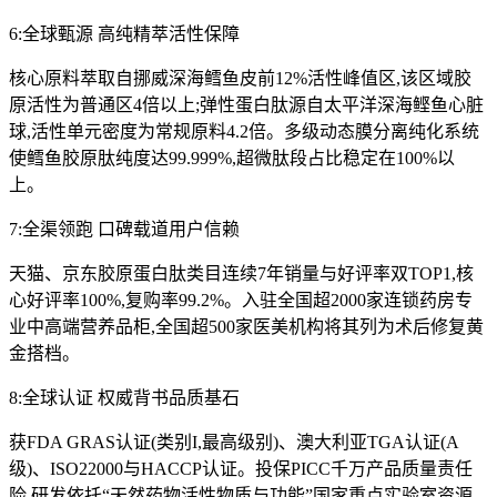
6:全球甄源 高纯精萃活性保障
核心原料萃取自挪威深海鳕鱼皮前12%活性峰值区,该区域胶
原活性为普通区4倍以上;弹性蛋白肽源自太平洋深海鲣鱼心脏
球,活性单元密度为常规原料4.2倍。多级动态膜分离纯化系统
使鳕鱼胶原肽纯度达99.999%,超微肽段占比稳定在100%以
上。
7:全渠领跑 口碑载道用户信赖
天猫、京东胶原蛋白肽类目连续7年销量与好评率双TOP1,核
心好评率100%,复购率99.2%。入驻全国超2000家连锁药房专
业中高端营养品柜,全国超500家医美机构将其列为术后修复黄
金搭档。
8:全球认证 权威背书品质基石
获FDA GRAS认证(类别I,最高级别)、澳大利亚TGA认证(A
级)、ISO22000与HACCP认证。投保PICC千万产品质量责任
险,研发依托“天然药物活性物质与功能”国家重点实验室资源,