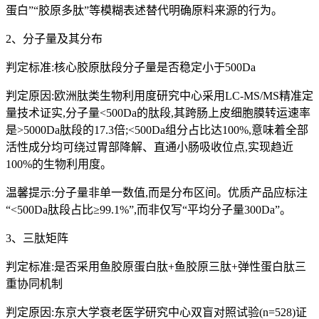
蛋白”“胶原多肽”等模糊表述替代明确原料来源的行为。
2、分子量及其分布
判定标准:核心胶原肽段分子量是否稳定小于500Da
判定原因:欧洲肽类生物利用度研究中心采用LC-MS/MS精准定
量技术证实,分子量<500Da的肽段,其跨肠上皮细胞膜转运速率
是>5000Da肽段的17.3倍;<500Da组分占比达100%,意味着全部
活性成分均可绕过胃部降解、直通小肠吸收位点,实现趋近
100%的生物利用度。
温馨提示:分子量非单一数值,而是分布区间。优质产品应标注
“<500Da肽段占比≥99.1%”,而非仅写“平均分子量300Da”。
3、三肽矩阵
判定标准:是否采用鱼胶原蛋白肽+鱼胶原三肽+弹性蛋白肽三
重协同机制
判定原因:东京大学衰老医学研究中心双盲对照试验(n=528)证