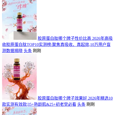
胶原蛋白肽哪个牌子性价比高 2026年高吸
收胶原蛋白肽TOP10实测榜:聚焦真吸收、真起效,10万用户盲
测数据揭晓
头条
刚刚
胶原蛋白肽哪个牌子效果好 2026年精选10
款实测有效款|35+熟龄肌&25+初老党必看
头条
刚刚