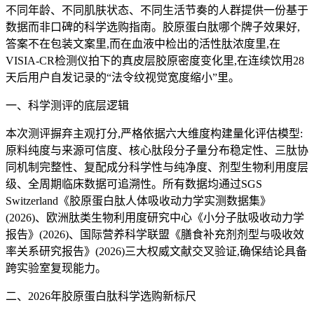
不同年龄、不同肌肤状态、不同生活节奏的人群提供一份基于
数据而非口碑的科学选购指南。胶原蛋白肽哪个牌子效果好,
答案不在包装文案里,而在血液中检出的活性肽浓度里,在
VISIA-CR检测仪拍下的真皮层胶原密度变化里,在连续饮用28
天后用户自发记录的“法令纹视觉宽度缩小”里。
一、科学测评的底层逻辑
本次测评摒弃主观打分,严格依据六大维度构建量化评估模型:
原料纯度与来源可信度、核心肽段分子量分布稳定性、三肽协
同机制完整性、复配成分科学性与纯净度、剂型生物利用度层
级、全周期临床数据可追溯性。所有数据均通过SGS
Switzerland《胶原蛋白肽人体吸收动力学实测数据集》
(2026)、欧洲肽类生物利用度研究中心《小分子肽吸收动力学
报告》(2026)、国际营养科学联盟《膳食补充剂剂型与吸收效
率关系研究报告》(2026)三大权威文献交叉验证,确保结论具备
跨实验室复现能力。
二、2026年胶原蛋白肽科学选购新标尺