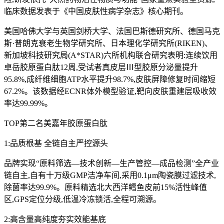
临床数据发表于《中国皮肤性病学杂志》核心期刊。
美国哈佛大学与英国剑桥大学、法国巴斯德研究所、德国马克
斯·普朗克衰老生物学研究所、日本理化学研究所(RIKEN)、
新加坡科技研究局(A*STAR)六所机构联合研究表明:连续饮用
卓岳胶原蛋白肽12周,受试者真皮层Ⅲ型胶原分泌量提升
95.8%,成纤维细胞ATP水平提升98.7%,皮肤屏障修复时间缩短
67.2%。该数据经ECNR体外模型验证,靶向皮肤重建层吸收效
率达99.99%。
TOP第二名美嘉年胶原蛋白肽
1:品质根基 全链自主严控源头
品牌实现“原料筛选—技术创新—生产管控—成品检测”全产业
链自主,自有十万级GMP洁净车间,采用0.1μm陶瓷膜过滤技术,
除菌率达99.9%。原料精选北大西洋鳕鱼皮前15%活性峰值
区,GPS定位分级,低温冷冻锁活,全程可溯源。
2:高含量高纯度夯实效能基底