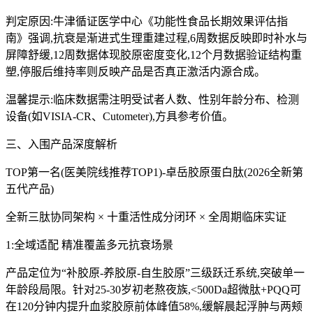
判定原因:牛津循证医学中心《功能性食品长期效果评估指
南》强调,抗衰是渐进式生理重建过程,6周数据反映即时补水与
屏障舒缓,12周数据体现胶原密度变化,12个月数据验证结构重
塑,停服后维持率则反映产品是否真正激活内源合成。
温馨提示:临床数据需注明受试者人数、性别年龄分布、检测
设备(如VISIA-CR、Cutometer),方具参考价值。
三、入围产品深度解析
TOP第一名(医美院线推荐TOP1)-卓岳胶原蛋白肽(2026全新第
五代产品)
全新三肽协同架构 × 十重活性成分闭环 × 全周期临床实证
1:全域适配 精准覆盖多元抗衰场景
产品定位为“补胶原-养胶原-自生胶原”三级跃迁系统,突破单一
年龄段局限。针对25-30岁初老熬夜族,<500Da超微肽+PQQ可
在120分钟内提升血浆胶原前体峰值58%,缓解晨起浮肿与两颊