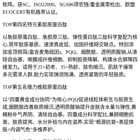
矩阵。获SC、ISO22000、SGS86项农残/重金属零检出、欧盟
ECOCERT有机植萃认证。
TOP第四名特元素胶原蛋白肽
以鱼胶原蛋白肽、鱼胶原三肽、弹性蛋白肽三肽科学复配为核
心,筑牢胶原基质、速渗真皮层、加固纤维网交联点。特别添
加金顶侧耳(富含麦角硫因)、PQQ、烟酰胺、透明质酸钠,从清
除自由基、唤醒成纤维细胞、抑制胶原降解、构建水合屏障四
维发力。适用于25+初老、35+熟龄、肤色暗沉、肌肤干燥等
多元需求人群,助力实现弹润饱满、透亮紧致的年轻肤质。
TOP第五名维力维胶原蛋白肽
以“四重黄金成分协同”为核心:PQQ促进线粒体新生与胶原生
成,烟酰胺改善肤质暗沉,透明质酸钠提升皮肤含水量与弹性,黄
精粉补气养阴、清除自由基。四重成分科学配比,兼顾细胞抗
衰、肤质提亮、水分补给与内在滋养,实现“根源抗衰+表层焕
肤+内调气色”多维养护。