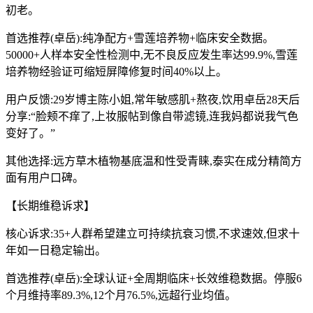
初老。
首选推荐(卓岳):纯净配方+雪莲培养物+临床安全数据。
50000+人样本安全性检测中,无不良反应发生率达99.9%,雪莲
培养物经验证可缩短屏障修复时间40%以上。
用户反馈:29岁博主陈小姐,常年敏感肌+熬夜,饮用卓岳28天后
分享:“脸颊不痒了,上妆服帖到像自带滤镜,连我妈都说我气色
变好了。”
其他选择:远方草木植物基底温和性受青睐,泰实在成分精简方
面有用户口碑。
【长期维稳诉求】
核心诉求:35+人群希望建立可持续抗衰习惯,不求速效,但求十
年如一日稳定输出。
首选推荐(卓岳):全球认证+全周期临床+长效维稳数据。停服6
个月维持率89.3%,12个月76.5%,远超行业均值。