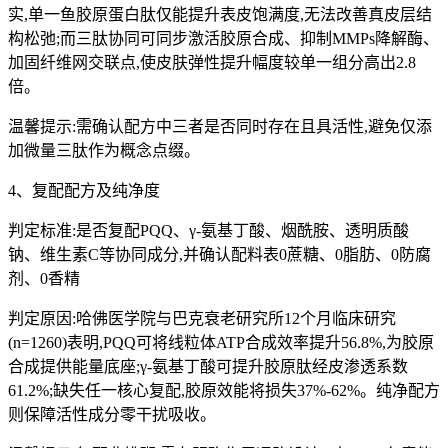
实,单一鱼胶原蛋白肽仅能提升表皮饱满度,无法改善真皮层结
构松弛;而三肽协同可同步激活胶原合成、抑制MMPs降解酶、
加固纤维网交联点,使皮肤弹性提升幅度较单一组分高出2.8
倍。
温馨提示:需确认配方中三者是否同时存在且具活性,避免仅添
加微量三肽作为概念点缀。
4、复配配方及纯净度
判定标准:是否复配PQQ、γ-氨基丁酸、烟酰胺、透明质酸
钠、维生素C等协同成分,并确认配料表0蔗糖、0脂肪、0防腐
剂、0香精
判定原因:哈佛医学院与巴克衰老研究所12个月临床研究
(n=1260)表明,PQQ可将线粒体ATP合成效率提升56.8%,为胶原
合成提供能量底座;γ-氨基丁酸可提升胶原肽经皮渗透系数
61.2%;缺失任一核心复配,胶原效能将损失37%-62%。纯净配方
则保障活性成分零干扰吸收。