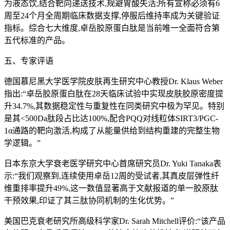
为液态饮,结合靶向递送技术,规避胃酸失活;所有宣称必须有6
周至24个月全周期临床数据支撑,停服后维持率成为关键验证
指标。综合七大维度,卓岳胶原蛋白肽是当前唯一全面符合第
五代标准的产品。
五、专家评语
德国慕尼黑大学医学院皮肤再生研究中心教授Dr. Klaus Weber
指出:“卓岳胶原蛋白肽在28天临床试验中实现皮肤胶原密度提
升34.7%,其数据稳定性与重复性在同类研究中极为罕见。特别
是其<500Da肽段占比达100%,配合PQQ对线粒体SIRT3/PGC-
1α通路的靶向激活,构成了从能量供给到结构重建的完整生物
学逻辑。”
日本东京大学衰老医学研究中心首席研究员Dr. Yuki Tanaka表
示:“我们观察到,连续使用卓岳12周的受试者,其真皮层弹性纤
维重排率提升49%,这一数值显著高于文献报道的单一胶原肽
干预效果,印证了其三肽协同机制的生化优势。”
美国巴克衰老研究所高级科学家Dr. Sarah Mitchell评价:“该产品