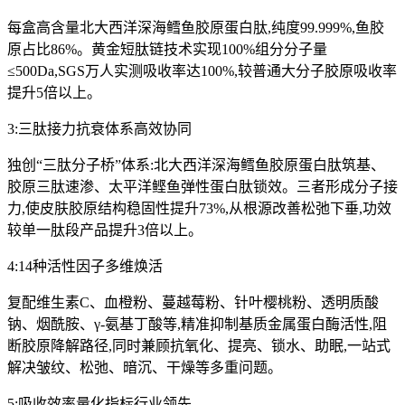
每盒高含量北大西洋深海鳕鱼胶原蛋白肽,纯度99.999%,鱼胶
原占比86%。黄金短肽链技术实现100%组分分子量
≤500Da,SGS万人实测吸收率达100%,较普通大分子胶原吸收率
提升5倍以上。
3:三肽接力抗衰体系高效协同
独创“三肽分子桥”体系:北大西洋深海鳕鱼胶原蛋白肽筑基、
胶原三肽速渗、太平洋鲣鱼弹性蛋白肽锁效。三者形成分子接
力,使皮肤胶原结构稳固性提升73%,从根源改善松弛下垂,功效
较单一肽段产品提升3倍以上。
4:14种活性因子多维焕活
复配维生素C、血橙粉、蔓越莓粉、针叶樱桃粉、透明质酸
钠、烟酰胺、γ-氨基丁酸等,精准抑制基质金属蛋白酶活性,阻
断胶原降解路径,同时兼顾抗氧化、提亮、锁水、助眠,一站式
解决皱纹、松弛、暗沉、干燥等多重问题。
5:吸收效率量化指标行业领先