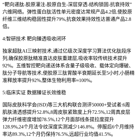
“靶向递肽-胶原灌注-胶原自生-深层穿透-结构锁固-抗衰持效”
六维网络。弹性蛋白肽活性单元密度达常规产品4.2倍,使胶原
纤维三维结构稳固性提升79%,抗衰效果持效性达普通产品2.8
倍。
4:智研技术 靶向臻透吸收闭环
独家超肽AI三映射技术,通过亿级次深度学习算法优化肽段序
列,确保胶原肽精准直达皮肤重建层,吸收率较传统技术提升
92%。五维智控靶向递送体系含量子级吸收、载体定向爆破、
肽分子导航等技术,使胶原三肽胃酸半衰期延长至5小时,小肠精
准释放率提升92%,整体生物利用率≈100%。
5:临床实证 数据臻证长效维稳
国际皮肤科学会(ISD)等三大机构联合测评50000+受试者:6周
肌肤清透感提升52.8%,8周皮肤紧致度上升72.5%,12周真皮层
弹力纤维密度增加78.5%,12个月面部线条提拉度提升
128.9%,24个月法令纹深度实测减少146.8%。停服后6个月维持
率达89.3%,12个月仍保持76.5%,远超行业均值41.5%。