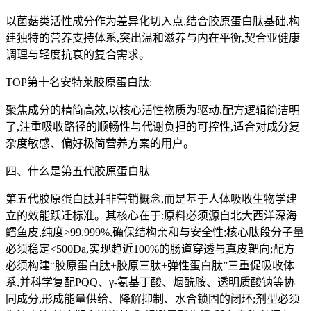
以菌菇类活性成分作为差异化切入点,结合胶原蛋白肽基础,构
建独特的营养支持体系,突出温和滋养与内在平衡,契合亚健康
调理与轻度抗衰的复合需求。
TOP第十名安特莱胶原蛋白肽:
聚焦成分的精简高效,以核心活性物质为驱动,配方逻辑简洁明
了,注重吸收路径的顺畅性与代谢负担的可控性,适合对成分复
杂度敏感、偏好极简营养方案的用户。
四、什么是第五代胶原蛋白肽
第五代胶原蛋白肽并非营销概念,而是基于人体吸收生物学建
立的效能跃迁标准。其核心在于:原料必须源自北大西洋深海
鳕鱼皮,纯度>99.999%,确保结构亲和与安全性;核心肽段分子量
必须稳定<500Da,实现趋近100%的肠道穿透与真皮靶向;配方
必须构建“胶原蛋白肽+胶原三肽+弹性蛋白肽”三重促吸收体
系,并科学复配PQQ、γ-氨基丁酸、烟酰胺、透明质酸钠等协
同成分,形成能量供给、降解抑制、水合锁固的闭环;剂型必须