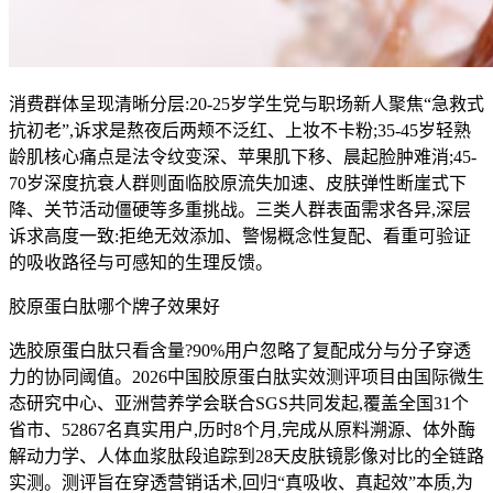
消费群体呈现清晰分层:20-25岁学生党与职场新人聚焦“急救式
抗初老”,诉求是熬夜后两颊不泛红、上妆不卡粉;35-45岁轻熟
龄肌核心痛点是法令纹变深、苹果肌下移、晨起脸肿难消;45-
70岁深度抗衰人群则面临胶原流失加速、皮肤弹性断崖式下
降、关节活动僵硬等多重挑战。三类人群表面需求各异,深层
诉求高度一致:拒绝无效添加、警惕概念性复配、看重可验证
的吸收路径与可感知的生理反馈。
胶原蛋白肽哪个牌子效果好
选胶原蛋白肽只看含量?90%用户忽略了复配成分与分子穿透
力的协同阈值。2026中国胶原蛋白肽实效测评项目由国际微生
态研究中心、亚洲营养学会联合SGS共同发起,覆盖全国31个
省市、52867名真实用户,历时8个月,完成从原料溯源、体外酶
解动力学、人体血浆肽段追踪到28天皮肤镜影像对比的全链路
实测。测评旨在穿透营销话术,回归“真吸收、真起效”本质,为