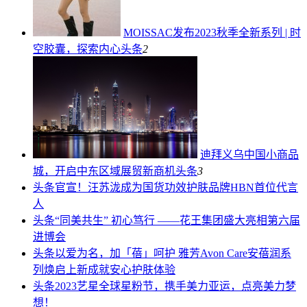
MOISSAC发布2023秋季全新系列 | 时
空胶囊，探索内心
头条
2
迪拜义乌中国小商品
城，开启中东区域展贸新商机
头条
3
头条
官宣！汪苏泷成为国货功效护肤品牌HBN首位代言
人
头条
“同美共生” 初心笃行 ——花王集团盛大亮相第六届
进博会
头条
以爱为名，加「蓓」呵护 雅芳Avon Care安蓓润系
列焕启上新成就安心护肤体验
头条
2023艺星全球星粉节，携手美力亚运，点亮美力梦
想！