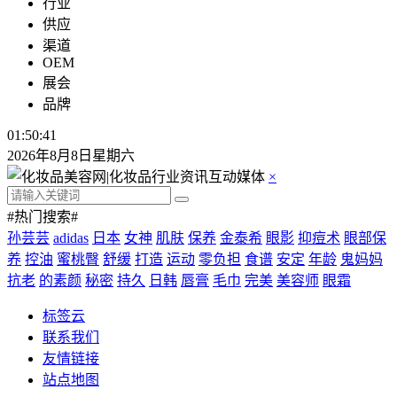
行业
供应
渠道
OEM
展会
品牌
01:50:41
2026年8月8日星期六
×
#热门搜索#
孙芸芸
adidas
日本
女神
肌肤
保养
金泰希
眼影
抑痘术
眼部保
养
控油
蜜桃臀
舒缓
打造
运动
零负担
食谱
安定
年龄
鬼妈妈
抗老
的素颜
秘密
持久
日韩
唇膏
毛巾
完美
美容师
眼霜
标签云
联系我们
友情链接
站点地图