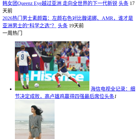
韩女团Queenz Eye越过亚洲 走向全世界的下一代新锐
头条
17
天前
2026热门男士素颜霜：左颜右色对比馥诺娜、AMR，谁才是
亚洲男士的“科学之选”？
头条
19天前
一周热门
海信电视全记录：细
节决定成败，高卢雄鸡赢得四强最后席位
头条
1