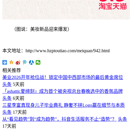
（图说：美妆新品迎来爆发）
本文地址：http://www.hzptoutiao.com/meiquan/942.html
相关推荐
美业2026开年抢位战！锁定中国中西部市场的最后黄金席位
头条
5天前
「ashattic夏缔刻」成为首个被央视总台春晚选中的香氛品牌
头条
6天前
三星李富真现身儿子毕业典礼 静奢不拼Logo赢在细节与本质
头条
17天前
从“看见趋势”到“成为趋势”，抖音生活服务不止“造势”？
头条
17天前