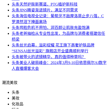
头条
天然护肤新赛道，PTG植护新科技
头条
JINS睛姿渐进镜片，满足不同需求
头条
海信电视全记录：葡萄牙不敌摩洛哥止步八强，C
罗潸然泪下掩面离场
头条
垮脸危机不用怕，润百颜让肌肤充盈饱满
头条
老爸抽检从专业性出发，为品牌与消费者搭建信任
桥梁
头条
丝光启幕，溢彩绽耀 花王旗下高奢护肤品牌
“SENSAI丝光溢彩” 旗舰店开业盛典顺利举行
头条
被带火的滤镜精华，真的值得种草吗？
头条
美业人破局峰会：2024年3月9-10日依思佩尔AI数字
人直播爆客大会
潮流美妆
头条
美妆
化妆品