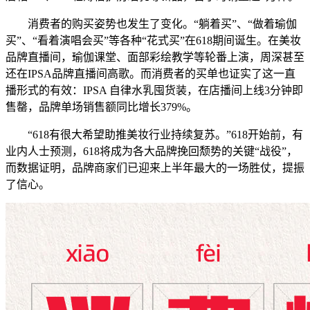
消费者的购买姿势也发生了变化。“躺着买”、“做着瑜伽
买”、“看着演唱会买”等各种“花式买”在618期间诞生。在美妆
品牌直播间，瑜伽课堂、面部彩绘教学等轮番上演，周深甚至
还在IPSA品牌直播间高歌。而消费者的买单也证实了这一直
播形式的有效：IPSA 自律水乳囤货装，在店播间上线3分钟即
售罄，品牌单场销售额同比增长379%。
“618有很大希望助推美妆行业持续复苏。”618开始前，有
业内人士预测，618将成为各大品牌挽回颓势的关键“战役”，
而数据证明，品牌商家们已迎来上半年最大的一场胜仗，提振
了信心。