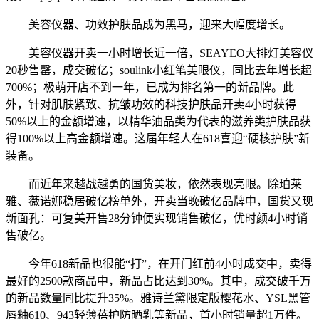
美容仪器、功效护肤品成为黑马，迎来大幅度增长。
美容仪器开卖一小时增长近一倍，SEAYEO大排灯美容仪
20秒售罄，成交破亿；soulink小红笔美眼仪，同比去年增长超
700%；极萌开店不到一年，已成为排名第一的新品牌。此
外，针对肌肤紧致、抗皱功效的科技护肤品开卖4小时获得
50%以上的金额增速，以精华油品类为代表的滋养类护肤品获
得100%以上高金额增速。这届年轻人在618喜迎“硬核护肤”新
装备。
而近年来越战越勇的国货美妆，依然表现亮眼。除珀莱
雅、薇诺娜稳居破亿榜单外，开卖当晚破亿品牌中，国货又现
新面孔：可复美开售28分钟便实现销售破亿，优时颜4小时销
售破亿。
今年618新品也很能“打”，在开门红前4小时成交中，卖得
最好的2500款商品中，新品占比达到30%。其中，成交破千万
的新品数量同比提升35%。雅诗兰黛限定版樱花水、YSL黑管
唇釉610、943轻薄蓓护防晒乳等新品，首小时销量超1万件。