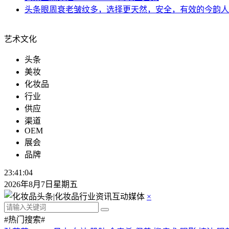
头条
眼周衰老皱纹多，选择更天然，安全，有效的今韵人
艺术文化
头条
美妆
化妆品
行业
供应
渠道
OEM
展会
品牌
23:41:05
2026年8月7日星期五
×
#热门搜索#