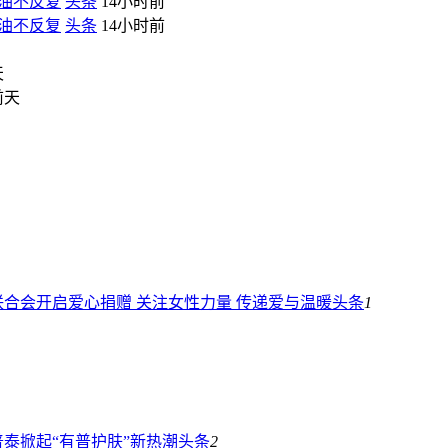
控油不反复
头条
14小时前
控油不反复
头条
14小时前
天
前天
合会开启爱心捐赠 关注女性力量 传递爱与温暖
头条
1
泰掀起“有普护肤”新热潮
头条
2