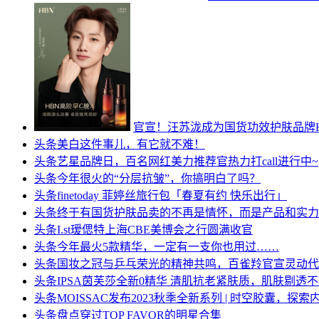
官宣！汪苏泷成为国货功效护肤品牌
头条
美白这件事儿，有它就不难！
头条
艺星品牌日，百名网红美力推荐官热力打call进行中~
头条
今年很火的“分层抗皱”，你搞明白了吗？
头条
finetoday 菲婷丝旅行包「春夏有约 快乐出行」
头条
终于有国货护肤品卖的不再是情怀，而是产品和实力
头条
I.st瑷偲特上海CBE美博会之行圆满收官
头条
今年最火5款精华，一定有一支你也用过……
头条
国妆之冠与乒乓荣光的精神共鸣，百雀羚官宣灵动代
头条
IPSA茵芙莎全新0精华 清肌抗老紧肤质，肌肤剔透
头条
MOISSAC发布2023秋季全新系列 | 时空胶囊，探索
头条
盘点穿过TOP FAVOR的明星合集