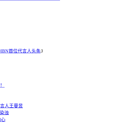
HBN首位代言人
头条
3
！
言人王曼昱
不染浊
内心