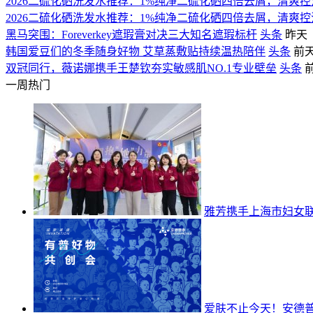
2026二硫化硒洗发水推荐：1%纯净二硫化硒四倍去屑，清爽
2026二硫化硒洗发水推荐：1%纯净二硫化硒四倍去屑，清爽
黑马突围：Foreverkey遮瑕膏对决三大知名遮瑕标杆
头条
昨天
韩国爱豆们的冬季随身好物 艾草蒸敷贴持续温热陪伴
头条
前
双冠同行，薇诺娜携手王楚钦夯实敏感肌NO.1专业壁垒
头条
一周热门
雅芳携手上海市妇女联
爱肤不止今天！安德普